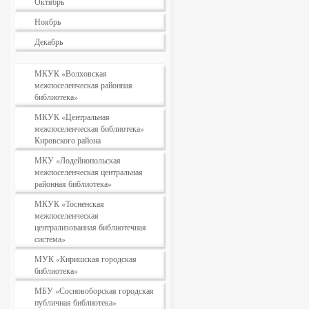
Октябрь
Ноябрь
Декабрь
МКУК «Волховская
межпоселенческая районная
библиотека»
МКУК «Центральная
межпоселенческая библиотека»
Кировского района
МКУ «Лодейнопольская
межпоселенческая центральная
районная библиотека»
МКУК «Тосненская
межпоселенческая
централизованная библиотечная
система»
МУК «Киришская городская
библиотека»
МБУ «Сосновоборская городская
публичная библиотека»