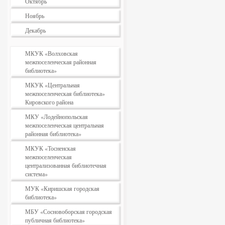
Октябрь
Ноябрь
Декабрь
МКУК «Волховская
межпоселенческая районная
библиотека»
МКУК «Центральная
межпоселенческая библиотека»
Кировского района
МКУ «Лодейнопольская
межпоселенческая центральная
районная библиотека»
МКУК «Тосненская
межпоселенческая
централизованная библиотечная
система»
МУК «Киришская городская
библиотека»
МБУ «Сосновоборская городская
публичная библиотека»