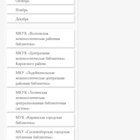
Октябрь
Ноябрь
Декабрь
МКУК «Волховская
межпоселенческая районная
библиотека»
МКУК «Центральная
межпоселенческая библиотека»
Кировского района
МКУ «Лодейнопольская
межпоселенческая центральная
районная библиотека»
МКУК «Тосненская
межпоселенческая
централизованная библиотечная
система»
МУК «Киришская городская
библиотека»
МБУ «Сосновоборская городская
публичная библиотека»