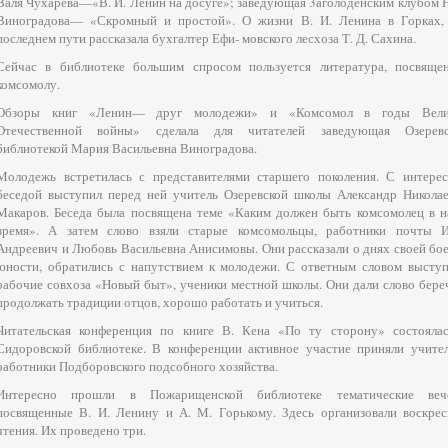
Валя Чухарева—«В. И. Ленин на досуге»; заведующая 3аголоденским клубом Н
Виноградова— «Скромный и простой». О жизни В. И. Ленина в Горках,
последнем пути рассказала бухгалтер Ефи- мовского лесхоза Т. Д. Сахина.
Сейчас в библиотеке большим спросом пользуется литература, посвяще
комсомолу.
Обзоры книг «Ленин— друг молодежи» и «Комсомол в годы Вели
Отечественной войны» сделала для читателей заведующая Озеревс
библиотекой Мария Васильевна Виноградова.
Молодежь встретилась с представителями старшего поколения. С интере
беседой выступил перед ней учитель Озеревской школы Александр Никола
Макаров. Беседа была посвящена теме «Каким должен быть комсомолец в 
время». А затем слово взяли старые комсомольцы, работники почты 
Андреевич и Любовь Васильевна Анисимовы. Они рассказали о днях своей бо
юности, обратились с напутствием к молодежи. С ответным словом высту
рабочие совхоза «Новый быт», ученики местной школы. Они дали слово бере
продолжать традиции отцов, хорошо работать и учиться.
Читательская конференция по книге В. Кена «По ту сторону» состояла
Сидоровской библиотеке. В конференции активное участие приняли учите
работники Подборовского подсобного хозяйства.
Интересно прошли в Пожарищенской библиотеке тематические вече
посвященные В. И. Ленину и А. М. Горькому. Здесь организовали воскре
чтения. Их проведено три.