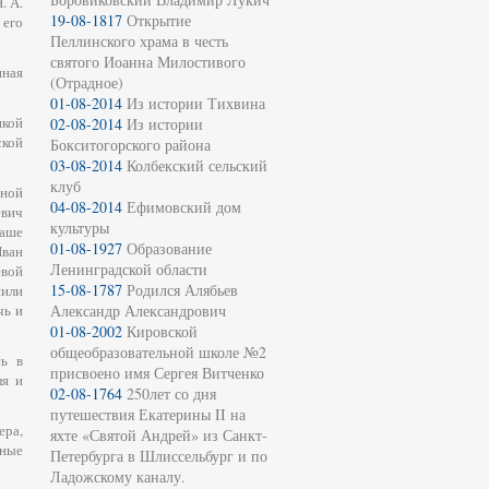
. А.
19-08-1817
Открытие
 его
Пеллинского храма в честь
святого Иоанна Милостивого
нная
(Отрадное)
01-08-2014
Из истории Тихвина
кой
02-08-2014
Из истории
кой
Бокситогорского района
03-08-2014
Колбекский сельский
клуб
сной
04-08-2014
Ефимовский дом
евич
культуры
наше
01-08-1927
Образование
Иван
Ленинградской области
евой
15-08-1787
Родился Алябьев
пили
чь и
Александр Александрович
01-08-2002
Кировской
общеобразовательной школе №2
сь в
присвоено имя Сергея Витченко
ля и
02-08-1764
250лет со дня
путешествия Екатерины II на
ра,
яхте «Святой Андрей» из Санкт-
сные
Петербурга в Шлиссельбург и по
Ладожскому каналу.