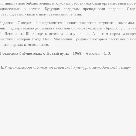
По инициативе библиотечных и клубных работников были организованы про
односельчан в армию. Будущим солдатам преподнесли подарки. Стар
товарищи выступили с напутственными речами.
Недавно в Скверах 11 представителей юного поколения вступили в комсомол.
они предварительно добывали в местной библиотеке, взяли - брошюру с речь
И. Ленина на III съезде комсомола и изучали ее. А потом перед молод
выступил ветеран труда Иван Матвеевич Трофимов,который рассказал о бо
жизни первых комсомольцев.
В сельских библиотеках // Новый путь. – 1968. – 6 июня. – С. 3.
МБУ «Бокситогорский межпоселенческий культурно-методический центр»