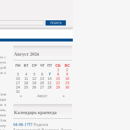
Август 2026
ек с
чную
ПН
ВТ
СР
ЧТ
ПТ
СБ
ВС
дой
1
2
ов о
3
4
5
6
7
8
9
10
11
12
13
14
15
16
17
18
19
20
21
22
23
24
25
26
27
28
29
30
31
Гиля
«
Август
»
ющая
ла в
ина,
Календарь краеведа
енин
 Аля
04-08-1757
Родился
дшер
Боровиковский Владимир Лукич