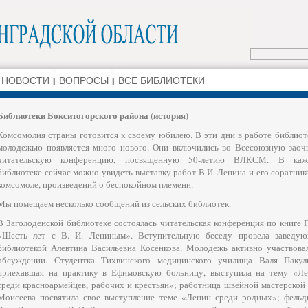
НОВОСТИ
ВОПРОСЫ
ВСЕ БИБЛИОТЕКИ
Библиотеки Бокситогорского района (история)
Комсомолия страны готовится к своему юбилею. В эти дни в работе библиот
молодежью появляется много нового. Они включились во Всесоюзную зао
читательскую конференцию, посвященную 50-летию ВЛКСМ. В каж
библиотеке сейчас можно увидеть выставку работ В.И. Ленина и его соратник
комсомоле, произведений о беспокойном племени.
Мы помещаем несколько сообщений из сельских библиотек.
В Заголоденской библиотеке состоялась читательская конференция по книге 
«Шесть лет с В. И. Лениным». Вступительную беседу провела заведу
библиотекой Алевтина Васильевна Косенкова. Молодежь активно участвова
обсуждении. Студентка Тихвинского медицинского училища Валя Пакул
приехавшая на практику в Ефимовскую больницу, выступила на тему «Л
среди красноармейцев, рабочих и крестьян»; работница швейной мастерской
Моисеева посвятила свое выступление теме «Ленин среди родных»; фель