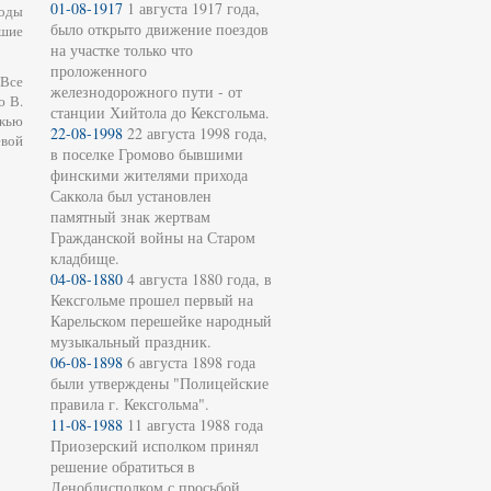
01-08-1917
1 августа 1917 года,
воды
было открыто движение поездов
шие
на участке только что
проложенного
 Все
железнодорожного пути - от
ю В.
станции Хийтола до Кексгольма.
ежью
22-08-1998
22 августа 1998 года,
евой
в поселке Громово бывшими
финскими жителями прихода
Саккола был установлен
памятный знак жертвам
Гражданской войны на Старом
кладбище.
04-08-1880
4 августа 1880 года, в
Кексгольме прошел первый на
Карельском перешейке народный
музыкальный праздник.
06-08-1898
6 августа 1898 года
были утверждены "Полицейские
правила г. Кексгольма".
11-08-1988
11 августа 1988 года
Приозерский исполком принял
решение обратиться в
Леноблисполком с просьбой