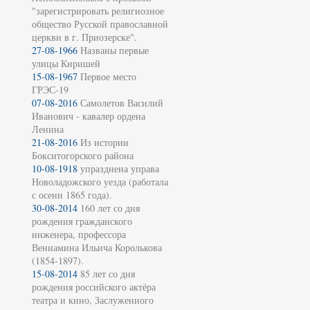
"зарегистрировать религиозное
общество Русской православной
церкви в г. Приозерске".
27-08-1966
Названы первые
улицы Киришей
15-08-1967
Первое место
ГРЭС-19
07-08-2016
Самолетов Василий
Иванович - кавалер ордена
Ленина
21-08-2016
Из истории
Бокситогорского района
10-08-1918
упразднена управа
Новоладожского уезда (работала
с осени 1865 года).
30-08-2014
160 лет со дня
рождения гражданского
инженера, профессора
Вениамина Ильича Королькова
(1854-1897).
15-08-2014
85 лет со дня
рождения российского актёра
театра и кино, Заслуженного