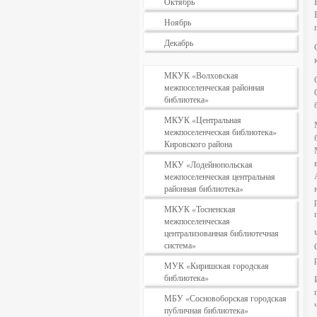
Октябрь
Ноябрь
Декабрь
МКУК «Волховская
межпоселенческая районная
библиотека»
МКУК «Центральная
межпоселенческая библиотека»
Кировского района
МКУ «Лодейнопольская
межпоселенческая центральная
районная библиотека»
МКУК «Тосненская
межпоселенческая
централизованная библиотечная
система»
МУК «Киришская городская
библиотека»
МБУ «Сосновоборская городская
публичная библиотека»