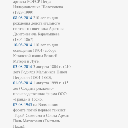
артиста РСФСР Петра
Илларионовича Шелохонова
(1929-1999).
08-08-2014
210 лет со дня
рождения действительного
статского советника Арсения
Дмитриевича Карамышева
(1804-1867).
10-08-2014
110 лет со дня
освящения (1904) собора
Казанской иконы Божией
Матери в Луге.
03-08-2014
3 августа 1804 г. (210
лет) Родился Мельников Павел
Петрович (1804-1880),
01-08-2014
1 августа 1999 г. (15
лет) Создана рекламно-
производственная фирма ООО
«Гранд» в Тосно.
07-08-1943
на Волховском
фронте погиб первый танкист
-Герой Советского Союза Арман
Поль Матисович (Тылтынь
Пауль).