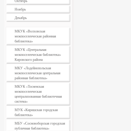
Октябрь
Ноябрь
Декабрь
МКУК «Волховская
межпоселенческая районная
библиотека»
МКУК «Центральная
межпоселенческая библиотека»
Кировского района
МКУ «Лодейнопольская
межпоселенческая центральная
районная библиотека»
МКУК «Тосненская
межпоселенческая
централизованная библиотечная
система»
МУК «Киришская городская
библиотека»
МБУ «Сосновоборская городская
публичная библиотека»