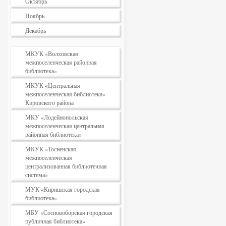
Октябрь
Ноябрь
Декабрь
МКУК «Волховская
межпоселенческая районная
библиотека»
МКУК «Центральная
межпоселенческая библиотека»
Кировского района
МКУ «Лодейнопольская
межпоселенческая центральная
районная библиотека»
МКУК «Тосненская
межпоселенческая
централизованная библиотечная
система»
МУК «Киришская городская
библиотека»
МБУ «Сосновоборская городская
публичная библиотека»