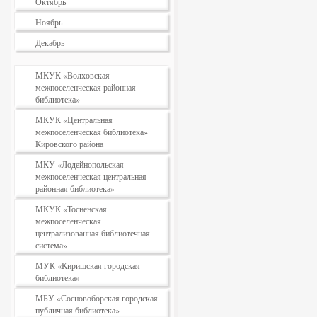
Октябрь
Ноябрь
Декабрь
МКУК «Волховская
межпоселенческая районная
библиотека»
МКУК «Центральная
межпоселенческая библиотека»
Кировского района
МКУ «Лодейнопольская
межпоселенческая центральная
районная библиотека»
МКУК «Тосненская
межпоселенческая
централизованная библиотечная
система»
МУК «Киришская городская
библиотека»
МБУ «Сосновоборская городская
публичная библиотека»