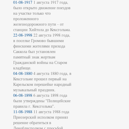
01-08-1917
1 августа 1917 года,
было открыто движение поездов
на участке только что
проложенного
железнодорожного пути - от
станции Хийтола до Кексгольма.
22-08-1998
22 августа 1998 года,
в поселке Громово бывшими
финскими жителями прихода
Саккола был установлен
памятный знак жертвам
Гражданской войны на Старом
кладбище.
04-08-1880
4 августа 1880 года, в
Кексгольме прошел первый на
Карельском перешейке народный
музыкальный праздник.
06-08-1898
6 августа 1898 года
были утверждены "Полицейские
правила г. Кексгольма".
11-08-1988
11 августа 1988 года
Приозерский исполком принял
решение обратиться в
Леноблисполком с просьбой