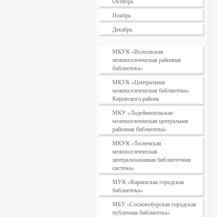
Октябрь
Ноябрь
Декабрь
МКУК «Волховская
межпоселенческая районная
библиотека»
МКУК «Центральная
межпоселенческая библиотека»
Кировского района
МКУ «Лодейнопольская
межпоселенческая центральная
районная библиотека»
МКУК «Тосненская
межпоселенческая
централизованная библиотечная
система»
МУК «Киришская городская
библиотека»
МБУ «Сосновоборская городская
публичная библиотека»