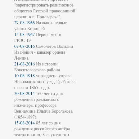
"зарегистрировать религиозное
общество Русской православной
церкви в г. Приозерске".
27-08-1966
Названы первые
улицы Киришей
15-08-1967
Первое место
ГРЭС-19
07-08-2016
Самолетов Василий
Иванович - кавалер ордена
Ленина
21-08-2016
Из истории
Бокситогорского района
10-08-1918
упразднена управа
Новоладожского уезда (работала
с осени 1865 года).
30-08-2014
160 лет со дня
рождения гражданского
инженера, профессора
Вениамина Ильича Королькова
(1854-1897).
15-08-2014
85 лет со дня
рождения российского актёра
театра и кино, Заслуженного