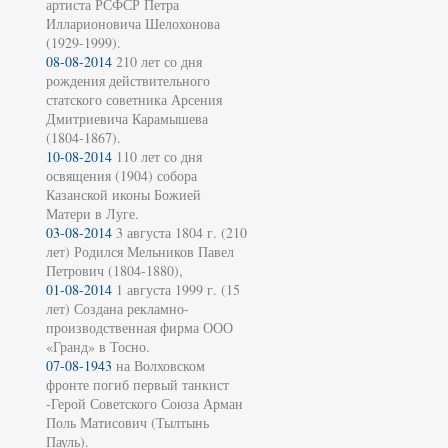
артиста РСФСР Петра
Илларионовича Шелохонова
(1929-1999).
08-08-2014
210 лет со дня
рождения действительного
статского советника Арсения
Дмитриевича Карамышева
(1804-1867).
10-08-2014
110 лет со дня
освящения (1904) собора
Казанской иконы Божией
Матери в Луге.
03-08-2014
3 августа 1804 г. (210
лет) Родился Мельников Павел
Петрович (1804-1880),
01-08-2014
1 августа 1999 г. (15
лет) Создана рекламно-
производственная фирма ООО
«Гранд» в Тосно.
07-08-1943
на Волховском
фронте погиб первый танкист
-Герой Советского Союза Арман
Поль Матисович (Тылтынь
Пауль).