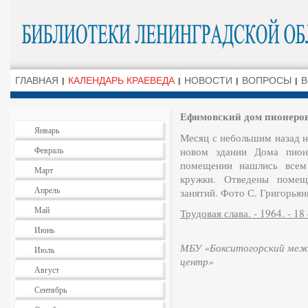
ГЛАВНАЯ
КАЛЕНДАРЬ КРАЕВЕДА
НОВОСТИ
ВОПРОСЫ
В
Ефимовский дом пионеро
Январь
Месяц с небольшим назад н
Февраль
новом здании Дома пионе
помещении нашлись всем
Март
кружки. Отведены помещ
Апрель
занятий. Фото С. Григорьян
Май
Трудовая слава. - 1964. - 18 
Июнь
МБУ «Бокситогорский межп
Июль
центр»
Август
Сентябрь