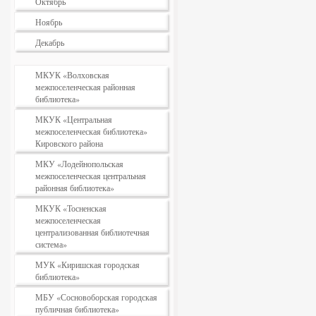
Октябрь
Ноябрь
Декабрь
МКУК «Волховская
межпоселенческая районная
библиотека»
МКУК «Центральная
межпоселенческая библиотека»
Кировского района
МКУ «Лодейнопольская
межпоселенческая центральная
районная библиотека»
МКУК «Тосненская
межпоселенческая
централизованная библиотечная
система»
МУК «Киришская городская
библиотека»
МБУ «Сосновоборская городская
публичная библиотека»