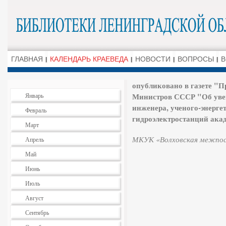
ГЛАВНАЯ
КАЛЕНДАРЬ КРАЕВЕДА
НОВОСТИ
ВОПРОСЫ
В
опубликовано в газете "П
Министров СССР "Об уве
Январь
инженера, ученого-энерге
Февраль
гидроэлектростанций ака
Март
МКУК «Волховская межпосе
Апрель
Май
Июнь
Июль
Август
Сентябрь