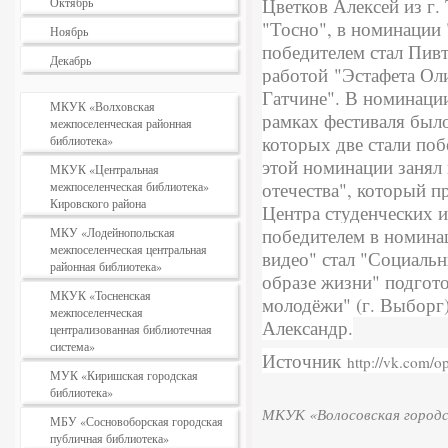
Цветков Алексей из г.
Октябрь
"Тосно", в номинации
Ноябрь
победителем стал Пивт
Декабрь
работой
"Эстафета Ол
Гатчине". В номинаци
МКУК «Волховская
рамках фестиваля было
межпоселенческая районная
которых две стали поб
библиотека»
этой номинации занял
МКУК «Центральная
отечества", который п
межпоселенческая библиотека»
Кировского района
Центра студенческих и
победителем в номина
МКУ «Лодейнопольская
межпоселенческая центральная
видео" стал "Социаль
районная библиотека»
образе жизни" подгот
МКУК «Тосненская
молодёжи" (г. Выборг
межпоселенческая
Александр.
централизованная библиотечная
система»
Источник
http://vk.com/o
МУК «Киришская городская
библиотека»
МКУК «Волосовская городс
МБУ «Сосновоборская городская
публичная библиотека»